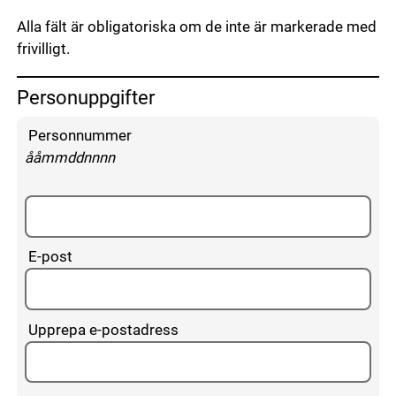
Alla fält är obligatoriska om de inte är markerade med
frivilligt.
Personuppgifter
Fyll i dina personuppgifter
Personnummer
enligt följande mönster:
ååmmddnnnn
E-post
Upprepa e-postadress