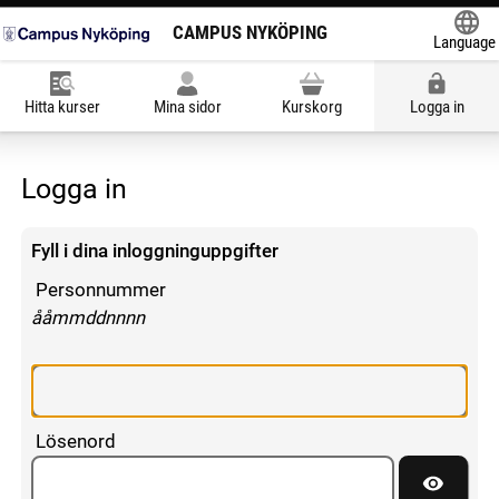
CAMPUS NYKÖPING
Language
Powered
Hitta kurser
Mina sidor
Kurskorg
Logga in
Logga in
Fyll i dina inloggninguppgifter
Personnummer
enligt följande mönster:
ååmmddnnnn
Lösenord
Visa lös