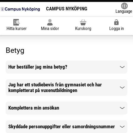
CAMPUS NYKÖPING
Language
Powered
Hitta kurser
Mina sidor
Kurskorg
Logga in
Betyg
Hur beställer jag mina betyg?
Mer information
Jag har ett studiebevis från gymnasiet och har
kompletterat på vuxenutbildningen
Mer information
Komplettera min ansökan
Mer information
Skyddade personuppgifter eller samordningsnummer
Mer information